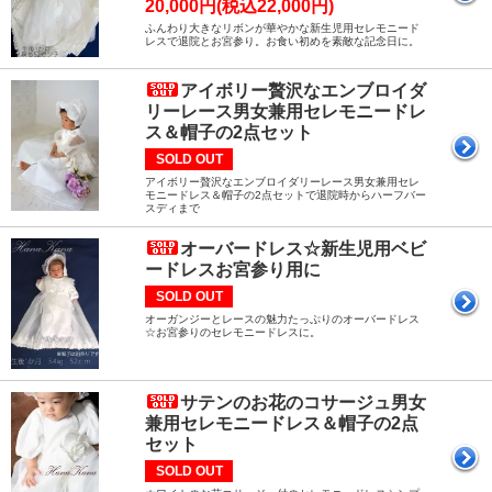
20,000円(税込22,000円)
ふんわり大きなリボンが華やかな新生児用セレモニード
レスで退院とお宮参り。お食い初めを素敵な記念日に。
アイボリー贅沢なエンブロイダ
リーレース男女兼用セレモニードレ
ス＆帽子の2点セット
SOLD OUT
アイボリー贅沢なエンブロイダリーレース男女兼用セレ
モニードレス＆帽子の2点セットで退院時からハーフバー
スディまで
オーバードレス☆新生児用ベビ
ードレスお宮参り用に
SOLD OUT
オーガンジーとレースの魅力たっぷりのオーバードレス
☆お宮参りのセレモニードレスに。
サテンのお花のコサージュ男女
兼用セレモニードレス＆帽子の2点
セット
SOLD OUT