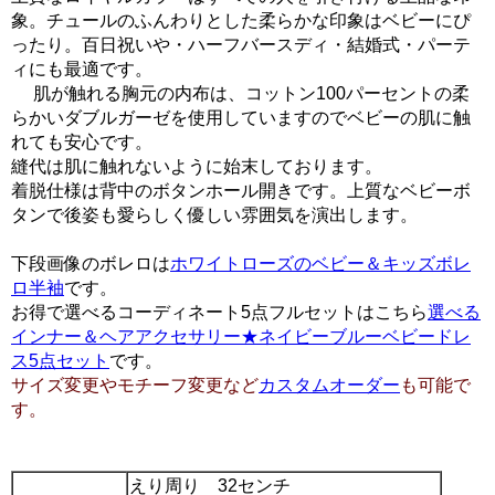
象。チュールのふんわりとした柔らかな印象はベビーにぴ
ったり。百日祝いや・ハーフバースディ・結婚式・パーテ
ィにも最適です。
肌が触れる胸元の内布は、コットン100パーセントの柔
らかいダブルガーゼを使用していますのでベビーの肌に触
れても安心です。
縫代は肌に触れないように始末しております。
着脱仕様は背中のボタンホール開きです。上質なベビーボ
タンで後姿も愛らしく優しい雰囲気を演出します。
下段画像のボレロは
ホワイトローズのベビー＆キッズボレ
ロ半袖
です。
お得で選べるコーディネート5点フルセットはこちら
選べる
インナー＆ヘアアクセサリー★ネイビーブルーベビードレ
ス5点セット
です。
サイズ変更やモチーフ変更など
カスタムオーダー
も可能で
す。
えり周り 32センチ