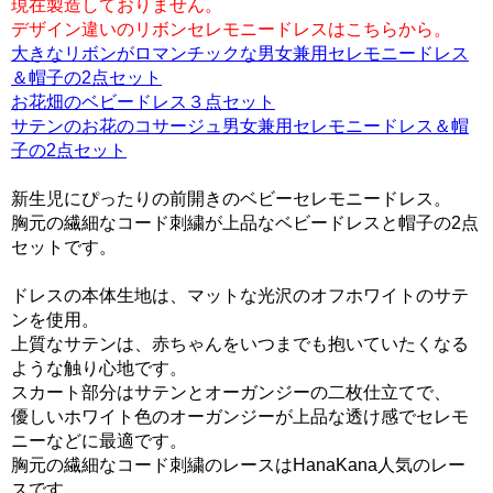
現在製造しておりません。
デザイン違いのリボンセレモニードレスはこちらから。
大きなリボンがロマンチックな男女兼用セレモニードレス
＆帽子の2点セット
お花畑のベビードレス３点セット
サテンのお花のコサージュ男女兼用セレモニードレス＆帽
子の2点セット
新生児にぴったりの前開きのベビーセレモニードレス。
胸元の繊細なコード刺繍が上品なベビードレスと帽子の2点
セットです。
ドレスの本体生地は、マットな光沢のオフホワイトのサテ
ンを使用。
上質なサテンは、赤ちゃんをいつまでも抱いていたくなる
ような触り心地です。
スカート部分はサテンとオーガンジーの二枚仕立てで、
優しいホワイト色のオーガンジーが上品な透け感でセレモ
ニーなどに最適です。
胸元の繊細なコード刺繍のレースはHanaKana人気のレー
スです。