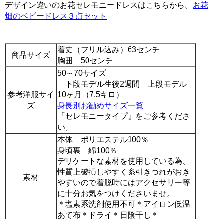
デザイン違いのお花セレモニードレスはこちらから。
お花
畑のベビードレス３点セット
着丈（フリル込み）63センチ
商品サイズ
胸囲 50センチ
50～70サイズ
下段モデル生後2週間 上段モデル
参考洋服サイ
10ヶ月（7.5キロ）
ズ
身長別お勧めサイズ一覧
『セレモニータイプ』をご参考くださ
い。
本体 ポリエステル100％
身頃裏 綿100％
デリケートな素材を使用している為、
性質上破損しやすく糸引きつれがおき
素材
やすいので着脱時にはアクセサリー等
に十分お気をつけくださいませ。
＊塩素系洗剤使用不可＊アイロン低温
あて布＊ドライ＊日陰干し＊