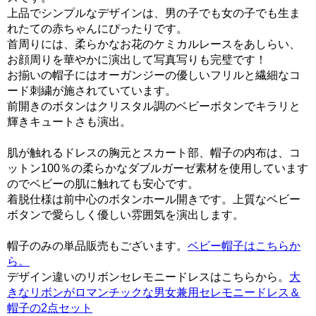
上品でシンプルなデザインは、男の子でも女の子でも生ま
れたての赤ちゃんにぴったりです。
首周りには、柔らかなお花のケミカルレースをあしらい、
お顔周りを華やかに演出して写真写りも完璧です！
お揃いの帽子にはオーガンジーの優しいフリルと繊細なコ
ード刺繍が施されていています。
前開きのボタンはクリスタル調のベビーボタンでキラリと
輝きキュートさも演出。
肌が触れるドレスの胸元とスカート部、帽子の内布は、コ
ットン100％の柔らかなダブルガーゼ素材を使用しています
のでベビーの肌に触れても安心です。
着脱仕様は前中心のボタンホール開きです。上質なベビー
ボタンで愛らしく優しい雰囲気を演出します。
帽子のみの単品販売もございます。
ベビー帽子はこちらか
ら。
デザイン違いのリボンセレモニードレスはこちらから。
大
きなリボンがロマンチックな男女兼用セレモニードレス＆
帽子の2点セット